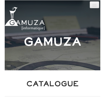
Outils en ligne
Sites web
Nos Réalisations
Gamuza
Qui sommes-nous ?
Contact
Catalogue