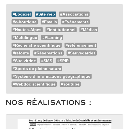
#Logiciel
#Site web
#Associations
#e-boutique
#Emails
#Evénements
#Hautes-Alpes
#institutionnel
#Médias
#Multilingue
#Planning
#Recherche scientifique
#référencement
#refonte
#Réservations
#Sauvegardes
#Site vitrine
#SMS
#SPIP
#Sports de pleine nature
#Système d’informations géographique
#Webdoc scientifique
#Youtube
Nos Réalisations :